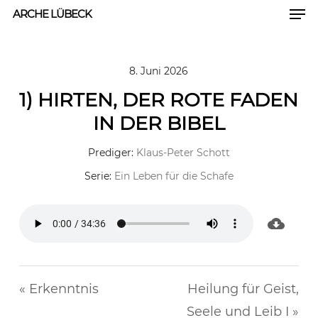
Men
Skip
ARCHE LÜBECK
to
Close
main
Men
8. Juni 2026
content
1) HIRTEN, DER ROTE FADEN
IN DER BIBEL
Prediger:
Klaus-Peter Schott
Serie:
Ein Leben für die Schafe
« Erkenntnis
Heilung für Geist,
Seele und Leib I »