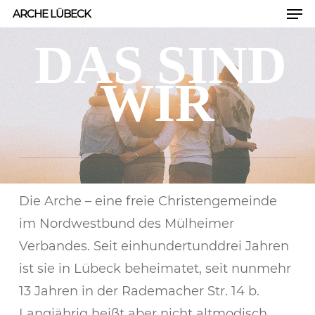
Men
Skip
ARCHE LÜBECK
to
DAS SIND
Close
main
Men
content
WIR
Die Arche – eine freie Christengemeinde
im Nordwestbund des Mülheimer
Verbandes. Seit einhundertunddrei Jahren
ist sie in Lübeck beheimatet, seit nunmehr
13 Jahren in der Rademacher Str. 14 b.
Langjährig heißt aber nicht altmodisch.