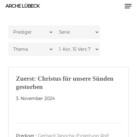
Men
Skip
ARCHE LÜBECK
to
Close
main
Men
content
Zuerst: Christus für unsere Sünden
gestorben
3. November 2024
Prediger :
Gerhard Janocha (Einleitung Rolf