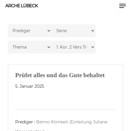
Men
Skip
ARCHE LÜBECK
to
Close
main
Men
content
Prüfet alles und das Gute behaltet
5. Januar 2025
Prediger :
Benno Klimkeit (Einleitung Juliane