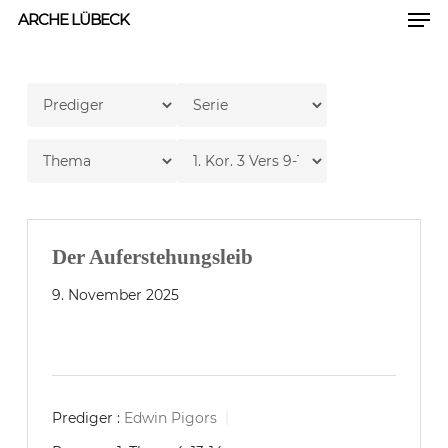
Men
Skip
ARCHE LÜBECK
to
Close
main
Men
content
Der Auferstehungsleib
9. November 2025
Prediger :
Edwin Pigors