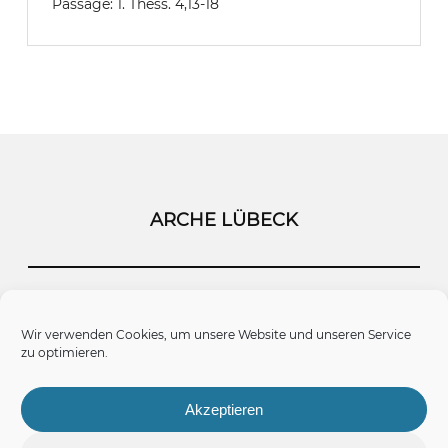
Passage:
1. Thess. 4,13-18
ARCHE LÜBECK
Startseite
Kontakt
Impressum
Wir verwenden Cookies, um unsere Website und unseren Service
zu optimieren.
Datenschutz
Cookie-Richtlinie (EU)
Akzeptieren