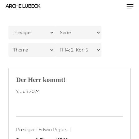
Men
Skip
ARCHE LÜBECK
to
Close
main
Men
content
Der Herr kommt!
7. Juli 2024
Prediger :
Edwin Pigors