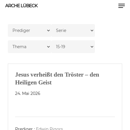
Men
Skip
ARCHE LÜBECK
to
Close
main
Men
content
Jesus verheißt den Tröster – den
Heiligen Geist
24. Mai 2026
Prediger :
Edwin Pigors