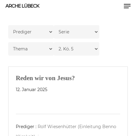
Men
Skip
ARCHE LÜBECK
to
Close
main
Men
content
Reden wir von Jesus?
12. Januar 2025
Prediger :
Rolf Wiesenhütter (Einleitung Benno