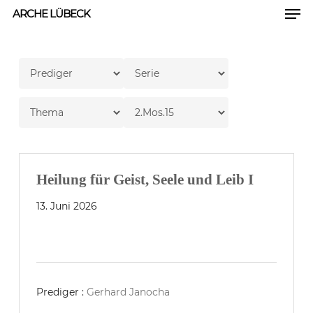
Men
Skip
ARCHE LÜBECK
to
Close
main
Men
content
Heilung für Geist, Seele und Leib I
13. Juni 2026
Prediger :
Gerhard Janocha