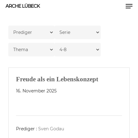
Men
Skip
ARCHE LÜBECK
to
Close
main
Men
content
Freude als ein Lebenskonzept
16. November 2025
Prediger :
Sven Godau