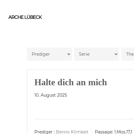
Skip
to
ARCHE LÜBECK
main
content
Halte dich an mich
10. August 2025
Prediger :
Benno Klimkeit
Passage:
1.Mos.17,1