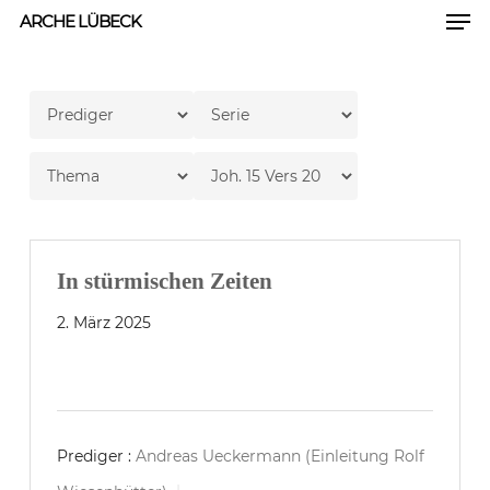
Men
Skip
ARCHE LÜBECK
to
Close
main
Men
content
In stürmischen Zeiten
2. März 2025
Prediger :
Andreas Ueckermann (Einleitung Rolf