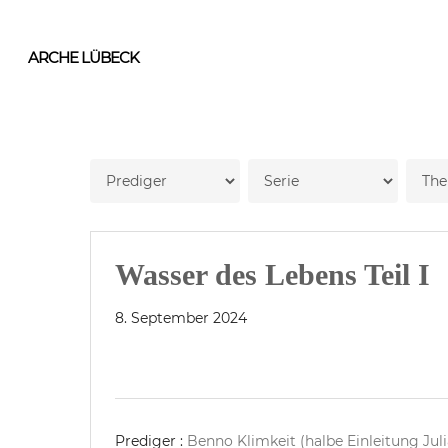
Skip
to
ARCHE LÜBECK
main
content
Wasser des Lebens Teil I
8. September 2024
Prediger :
Benno Klimkeit (halbe Einleitung Jul