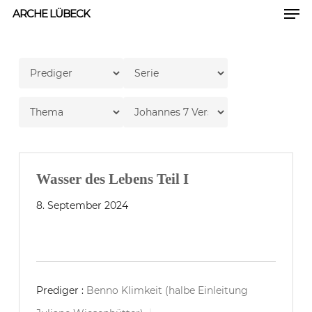
Men
Skip
ARCHE LÜBECK
to
Close
main
Men
content
Wasser des Lebens Teil I
8. September 2024
Prediger :
Benno Klimkeit (halbe Einleitung