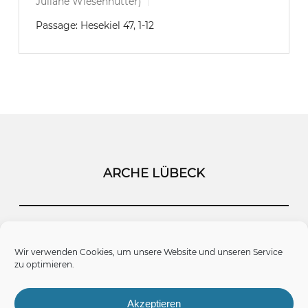
Juliane Wiesenhütter)
Passage:
Hesekiel 47, 1-12
ARCHE LÜBECK
Startseite
Kontakt
Impressum
Wir verwenden Cookies, um unsere Website und unseren Service
zu optimieren.
Datenschutz
Cookie-Richtlinie (EU)
Akzeptieren