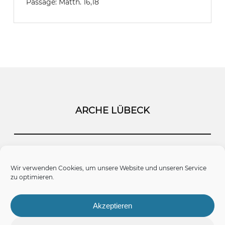
Passage:
Matth. 16,18
ARCHE LÜBECK
Startseite
Kontakt
Impressum
Wir verwenden Cookies, um unsere Website und unseren Service
zu optimieren.
Datenschutz
Cookie-Richtlinie (EU)
Akzeptieren