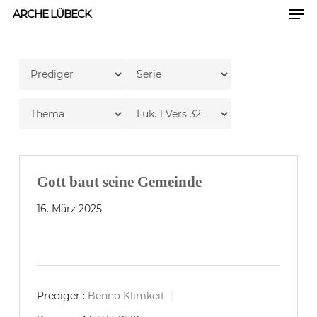
Men
Skip
ARCHE LÜBECK
to
Close
main
Men
content
Gott baut seine Gemeinde
16. März 2025
Prediger :
Benno Klimkeit