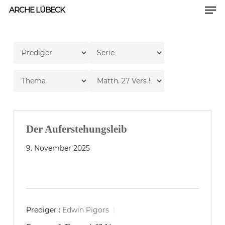
Men
Skip
ARCHE LÜBECK
to
Close
main
Men
content
Der Auferstehungsleib
9. November 2025
Prediger :
Edwin Pigors