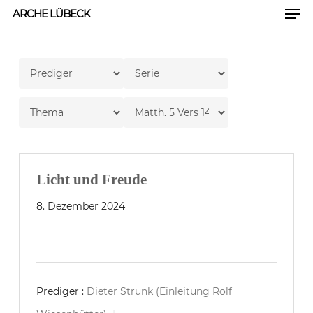
Men
Skip
ARCHE LÜBECK
to
Close
main
Men
content
Licht und Freude
8. Dezember 2024
Prediger :
Dieter Strunk (Einleitung Rolf