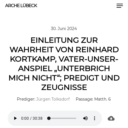
Men
Skip
ARCHE LÜBECK
to
Close
main
Men
30. Juni 2024
content
EINLEITUNG ZUR
WAHRHEIT VON REINHARD
KORTKAMP, VATER-UNSER-
ANSPIEL „UNTERBRICH
MICH NICHT“; PREDIGT UND
ZEUGNISSE
Prediger:
Jürgen Tolksdorf
Passage:
Matth. 6