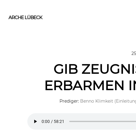
Skip
to
ARCHE LÜBECK
main
content
25
GIB ZEUGNI
ERBARMEN I
Prediger:
Benno Klimkeit (Einleitun