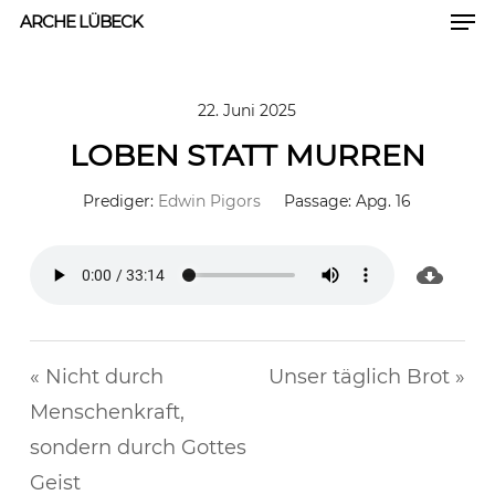
Men
Skip
ARCHE LÜBECK
to
Close
main
Men
22. Juni 2025
content
LOBEN STATT MURREN
Prediger:
Edwin Pigors
Passage:
Apg. 16
« Nicht durch
Unser täglich Brot »
Menschenkraft,
sondern durch Gottes
Geist