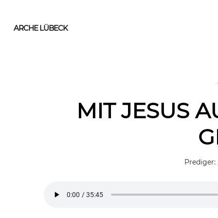
Skip
to
ARCHE LÜBECK
main
content
MIT JESUS 
G
Prediger: