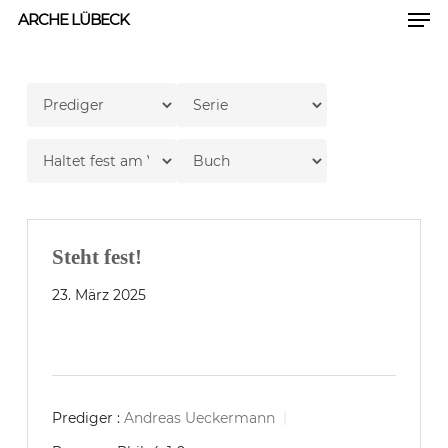
Men
Skip
ARCHE LÜBECK
to
Close
main
Men
content
Steht fest!
23. März 2025
Prediger :
Andreas Ueckermann