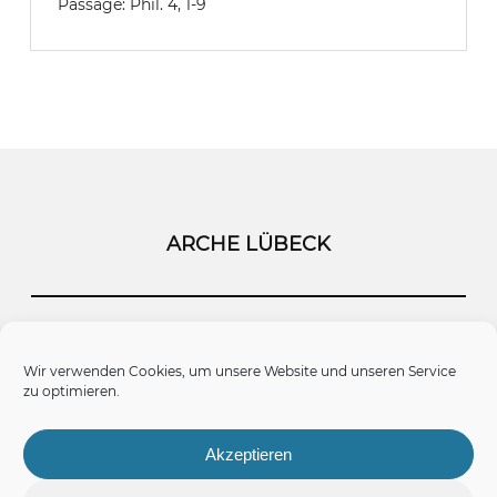
Passage:
Phil. 4, 1-9
ARCHE LÜBECK
Startseite
Kontakt
Impressum
Wir verwenden Cookies, um unsere Website und unseren Service
zu optimieren.
Datenschutz
Cookie-Richtlinie (EU)
Akzeptieren