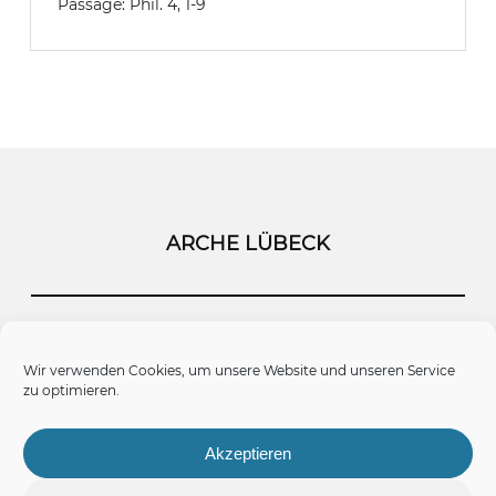
Passage:
Phil. 4, 1-9
ARCHE LÜBECK
Startseite
Kontakt
Impressum
Wir verwenden Cookies, um unsere Website und unseren Service
zu optimieren.
Datenschutz
Cookie-Richtlinie (EU)
Akzeptieren