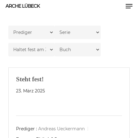
Men
Skip
ARCHE LÜBECK
to
Close
main
Men
content
Steht fest!
23. März 2025
Prediger :
Andreas Ueckermann