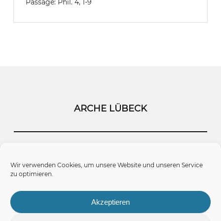
Passage:
Phil. 4, 1-9
ARCHE LÜBECK
Startseite
Kontakt
Impressum
Wir verwenden Cookies, um unsere Website und unseren Service
zu optimieren.
Datenschutz
Cookie-Richtlinie (EU)
Akzeptieren