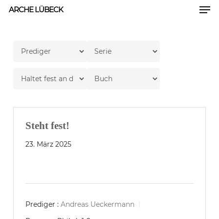
Men
Skip
ARCHE LÜBECK
to
Close
main
Men
content
Steht fest!
23. März 2025
Prediger :
Andreas Ueckermann