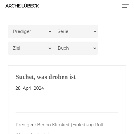
Men
Skip
ARCHE LÜBECK
to
Close
main
Men
content
Suchet, was droben ist
28. April 2024
Prediger :
Benno Klimkeit (Einleitung Rolf