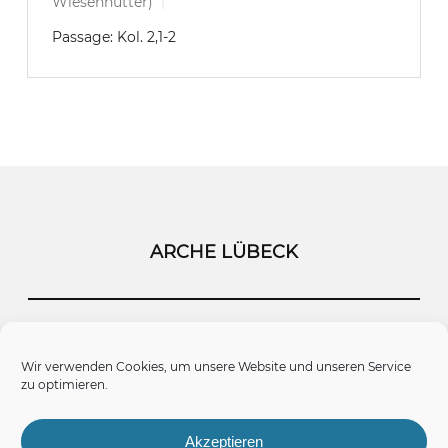
Wiesenhütter)
Passage:
Kol. 2,1-2
ARCHE LÜBECK
Startseite
Kontakt
Impressum
Wir verwenden Cookies, um unsere Website und unseren Service
zu optimieren.
Datenschutz
Cookie-Richtlinie (EU)
Akzeptieren