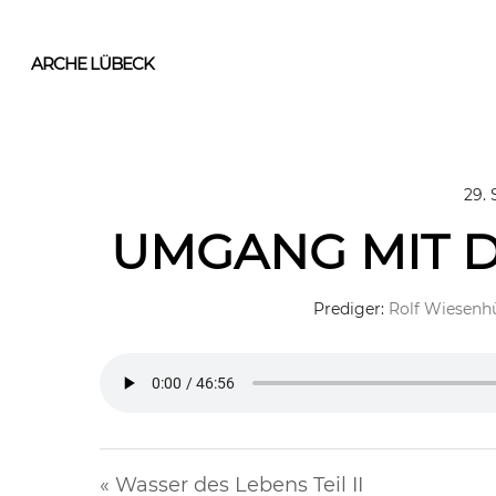
Skip
to
ARCHE LÜBECK
main
content
29.
UMGANG MIT D
Prediger:
Rolf Wiesenh
« Wasser des Lebens Teil II