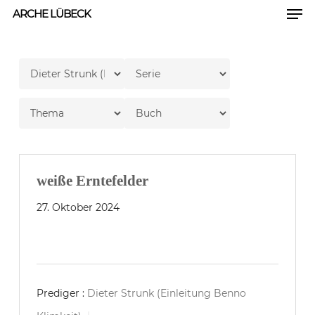
Men
Skip
ARCHE LÜBECK
to
Close
main
Men
content
weiße Erntefelder
27. Oktober 2024
Prediger :
Dieter Strunk (Einleitung Benno