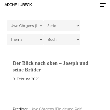
Men
Skip
ARCHE LÜBECK
to
Close
main
Men
content
Der Blick nach oben – Joseph und
seine Brüder
9. Februar 2025
Prediger :
Uwe Görgens (Einleitung Rolf